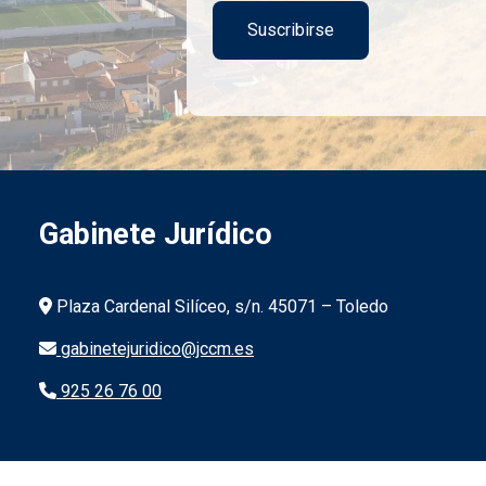
Gabinete Jurídico
Información de la institución
Plaza Cardenal Silíceo, s/n. 45071 – Toledo
gabinetejuridico@jccm.es
925 26 76 00
Menú legal