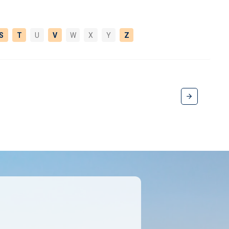
S
T
U
V
W
X
Y
Z