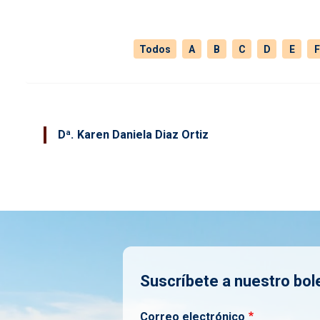
Todos
A
B
C
D
E
F
Dª
Karen Daniela Diaz Ortiz
Suscríbete a nuestro bol
Correo electrónico