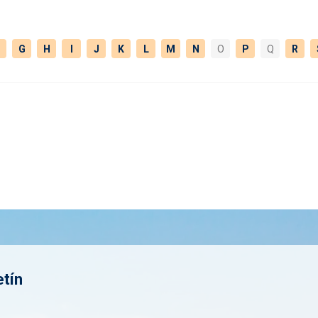
G
H
I
J
K
L
M
N
O
P
Q
R
etín