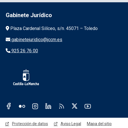
Gabinete Jurídico
Información de la institución
Plaza Cardenal Silíceo, s/n. 45071 – Toledo
gabinetejuridico@jccm.es
925 26 76 00
Redes sociales JCCM
Menú legal
Protección de datos
Aviso Legal
Mapa del sitio