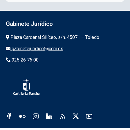
Gabinete Jurídico
Información de la institución
Plaza Cardenal Silíceo, s/n. 45071 – Toledo
gabinetejuridico@jccm.es
925 26 76 00
Redes sociales JCCM