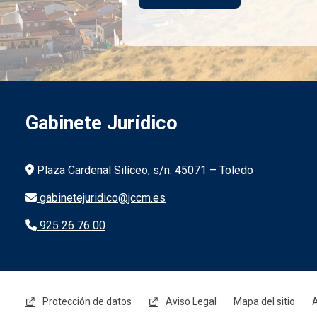
Gabinete Jurídico
Información de la institución
Plaza Cardenal Silíceo, s/n. 45071 – Toledo
gabinetejuridico@jccm.es
925 26 76 00
Menú legal
Protección de datos
Aviso Legal
Mapa del sitio
A