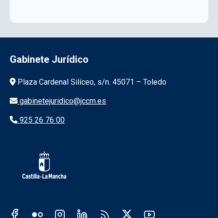
Gabinete Jurídico
Información de la institución
Plaza Cardenal Silíceo, s/n. 45071 – Toledo
gabinetejuridico@jccm.es
925 26 76 00
Redes sociales JCCM