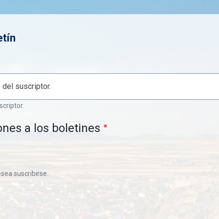
etín
scriptor.
ones a los boletines
esea suscribirse.