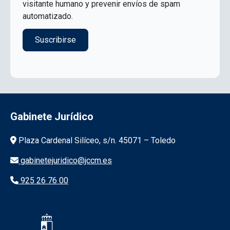
visitante humano y prevenir envíos de spam
automatizado.
Gabinete Jurídico
Información de la institución
Plaza Cardenal Silíceo, s/n. 45071 – Toledo
gabinetejuridico@jccm.es
925 26 76 00