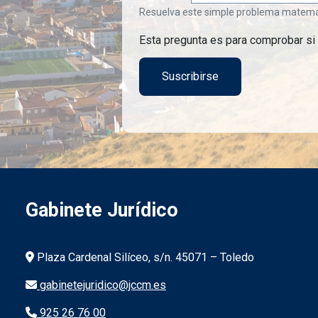
Resuelva este simple problema matemátic
Esta pregunta es para comprobar si
Gabinete Jurídico
Información de la institución
Plaza Cardenal Silíceo, s/n. 45071 – Toledo
gabinetejuridico@jccm.es
925 26 76 00