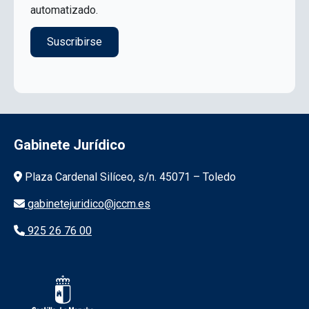
automatizado.
Gabinete Jurídico
Información de la institución
Plaza Cardenal Silíceo, s/n. 45071 – Toledo
gabinetejuridico@jccm.es
925 26 76 00