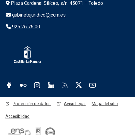
Información de la institución
Plaza Cardenal Silíceo, s/n. 45071 – Toledo
gabinetejuridico@jccm.es
925 26 76 00
Redes sociales JCCM
Menú legal
Protección de datos
Aviso Legal
Mapa del sitio
Accesiblidad