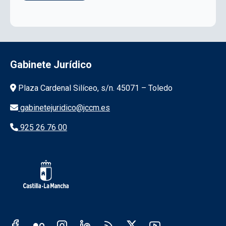
Gabinete Jurídico
Información de la institución
Plaza Cardenal Silíceo, s/n. 45071 – Toledo
gabinetejuridico@jccm.es
925 26 76 00