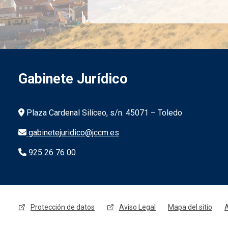
Gabinete Jurídico
Información de la institución
Plaza Cardenal Silíceo, s/n. 45071 – Toledo
gabinetejuridico@jccm.es
925 26 76 00
Menú legal
Protección de datos
Aviso Legal
Mapa del sitio
A