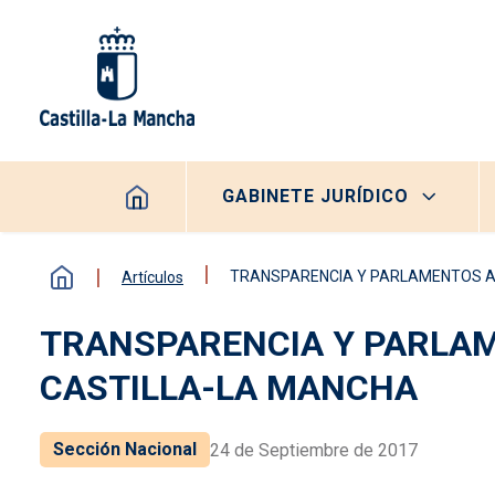
Pasar al contenido principal
Navegación principal
GABINETE JURÍDICO
TRANSPARENCIA Y PARLAMENTOS AU
Artículos
TRANSPARENCIA Y PARLAM
CASTILLA-LA MANCHA
Sección Nacional
24 de Septiembre de 2017