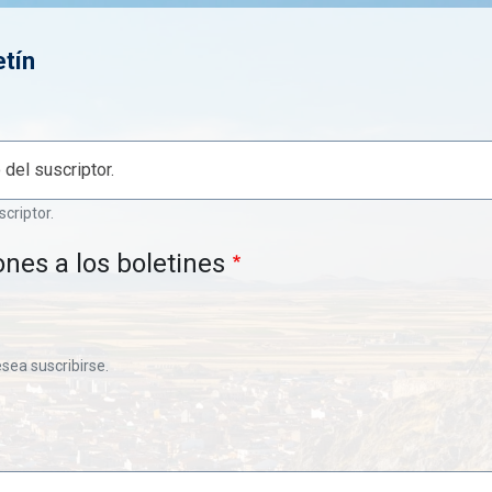
etín
scriptor.
ones a los boletines
esea suscribirse.