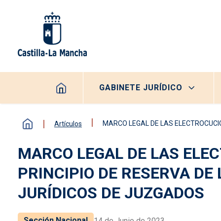
Pasar al contenido principal
Navegación principal
GABINETE JURÍDICO
MARCO LEGAL DE LAS ELECTROCUCIONES
Artículos
MARCO LEGAL DE LAS ELEC
PRINCIPIO DE RESERVA DE 
JURÍDICOS DE JUZGADOS
Sección Nacional
14 de Junio de 2023