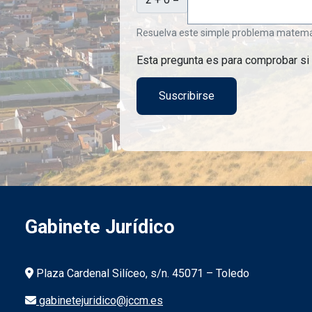
Resuelva este simple problema matemátic
Esta pregunta es para comprobar si
Gabinete Jurídico
Información de la institución
Plaza Cardenal Silíceo, s/n. 45071 – Toledo
gabinetejuridico@jccm.es