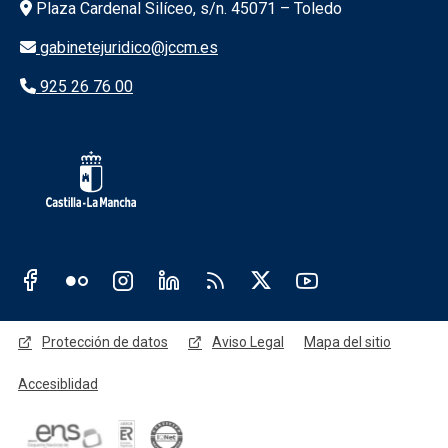
Información de la institución
Plaza Cardenal Silíceo, s/n. 45071 – Toledo
gabinetejuridico@jccm.es
925 26 76 00
Redes sociales JCCM
Menú legal
Protección de datos
Aviso Legal
Mapa del sitio
Accesiblidad