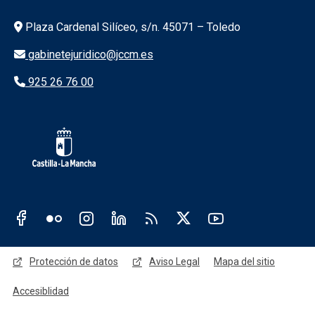
Información de la institución
Plaza Cardenal Silíceo, s/n. 45071 – Toledo
gabinetejuridico@jccm.es
925 26 76 00
Redes sociales JCCM
Menú legal
Protección de datos
Aviso Legal
Mapa del sitio
Accesiblidad