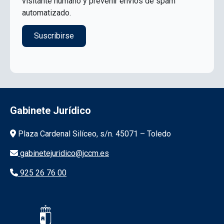
visitante humano y prevenir envíos de spam
automatizado.
Gabinete Jurídico
Información de la institución
Plaza Cardenal Silíceo, s/n. 45071 – Toledo
gabinetejuridico@jccm.es
925 26 76 00