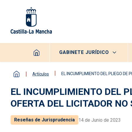
Pasar al contenido principal
Navegación principal
GABINETE JURÍDICO
EL INCUMPLIMIENTO DEL PLIEGO DE
Artículos
EL INCUMPLIMIENTO DEL P
OFERTA DEL LICITADOR N
Reseñas de Jurisprudencia
14 de Junio de 2023