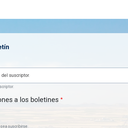
etín
scriptor.
ones a los boletines
esea suscribirse.