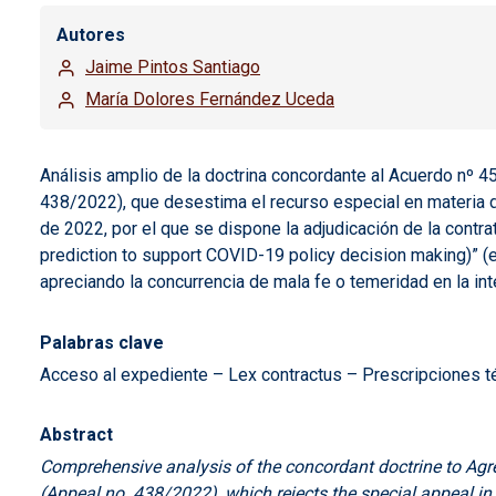
Autores
Jaime Pintos Santiago
María Dolores Fernández Uceda
Análisis amplio de la doctrina concordante al Acuerdo nº 4
438/2022), que desestima el recurso especial en materia de
de 2022, por el que se dispone la adjudicación de la cont
prediction to support COVID-19 policy decision making)” (e
apreciando la concurrencia de mala fe o temeridad en la int
Palabras clave
Acceso al expediente – Lex contractus – Prescripciones té
Abstract
Comprehensive analysis of the concordant doctrine to Agr
(Appeal no. 438/2022), which rejects the special appeal in