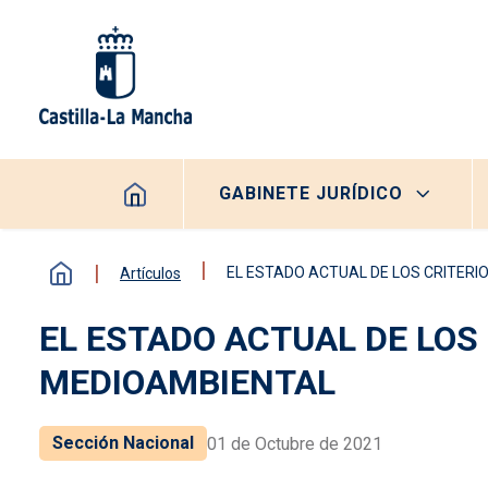
Pasar al contenido principal
Navegación principal
GABINETE JURÍDICO
EL ESTADO ACTUAL DE LOS CRITERI
Artículos
EL ESTADO ACTUAL DE LOS
MEDIOAMBIENTAL
Sección Nacional
01 de Octubre de 2021