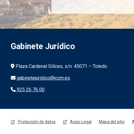
Gabinete Jurídico
Información de la institución
Plaza Cardenal Silíceo, s/n. 45071 – Toledo
gabinetejuridico@jccm.es
925 26 76 00
Menú legal
Protección de datos
Aviso Legal
Mapa del sitio
A