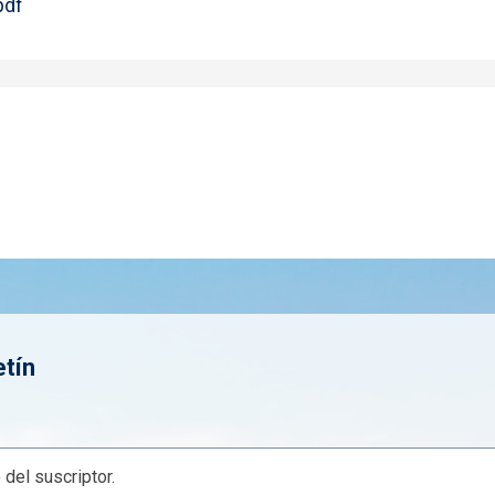
pdf
etín