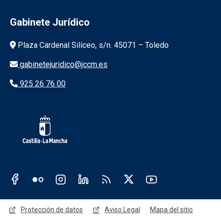
Gabinete Jurídico
Información de la institución
Plaza Cardenal Silíceo, s/n. 45071 – Toledo
gabinetejuridico@jccm.es
925 26 76 00
Redes sociales JCCM
Menú legal
Protección de datos
Aviso Legal
Mapa del sitio