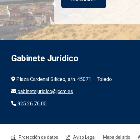
Gabinete Jurídico
Información de la institución
Plaza Cardenal Silíceo, s/n. 45071 – Toledo
gabinetejuridico@jccm.es
925 26 76 00
Menú legal
Protección de datos
Aviso Legal
Mapa del sitio
A