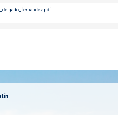
o_delgado_fernandez.pdf
etín