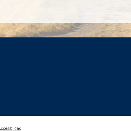
Rede
ccesiblidad