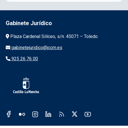
Gabinete Jurídico
Información de la institución
Plaza Cardenal Silíceo, s/n. 45071 – Toledo
gabinetejuridico@jccm.es
925 26 76 00
Redes sociales JCCM