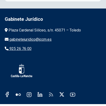
Gabinete Jurídico
Información de la institución
Plaza Cardenal Silíceo, s/n. 45071 – Toledo
gabinetejuridico@jccm.es
925 26 76 00
Redes sociales JCCM